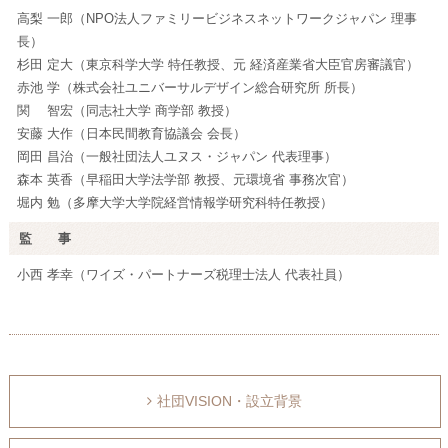
高梨 一郎（NPO法人ファミリービジネスネットワークジャパン 理事
長）
杉田 定大（東京科学大学 特任教授、元 経済産業省大臣官房審議官）
赤池 学（株式会社ユニバーサルデザイン総合研究所 所長）
関 智宏（同志社大学 商学部 教授）
安藤 大作（日本民間教育協議会 会長）
岡田 昌治（一般社団法人ユヌス・ジャパン 代表理事）
森本 英香（早稲田大学法学部 教授、元環境省 事務次官）
堀内 勉（多摩大学大学院経営情報学研究科特任教授）
監 事
小西 孝幸（ワイズ・パートナーズ税理士法人 代表社員）
社団VISION・設立背景