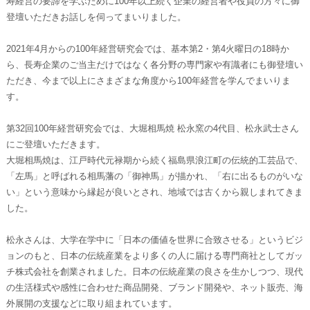
寿経営の要諦を学ぶために100年以上続く企業の経営者や役員の方々に御
登壇いただきお話しを伺ってまいりました。
2021年4月からの100年経営研究会では、基本第2・第4火曜日の18時か
ら、長寿企業のご当主だけではなく各分野の専門家や有識者にも御登壇い
ただき、今まで以上にさまざまな角度から100年経営を学んでまいりま
す。
第32回100年経営研究会では、大堀相馬焼 松永窯の4代目、松永武士さん
にご登壇いただきます。
大堀相馬焼は、江戸時代元禄期から続く福島県浪江町の伝統的工芸品で、
「左馬」と呼ばれる相馬藩の「御神馬」が描かれ、「右に出るものがいな
い」という意味から縁起が良いとされ、地域では古くから親しまれてきま
した。
松永さんは、大学在学中に「日本の価値を世界に合致させる」というビジ
ョンのもと、日本の伝統産業をより多くの人に届ける専門商社としてガッ
チ株式会社を創業されました。日本の伝統産業の良さを生かしつつ、現代
の生活様式や感性に合わせた商品開発、ブランド開発や、ネット販売、海
外展開の支援などに取り組まれています。