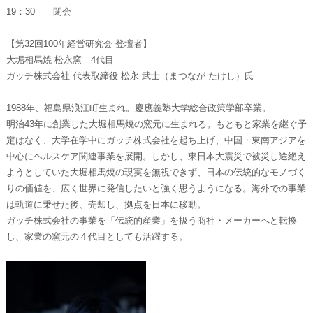
19：30 閉会
【第32回100年経営研究会 登壇者】
大堀相馬焼 松永窯 4代目
ガッチ株式会社 代表取締役 松永 武士（まつなが たけし）氏
1988年、福島県浪江町生まれ。慶應義塾大学総合政策学部卒業。
明治43年に創業した大堀相馬焼の窯元に生まれる。もともと家業を継ぐ予
定はなく、大学在学中にガッチ株式会社を起ち上げ、中国・東南アジアを
中心にヘルスケア関連事業を展開。しかし、東日本大震災で被災し途絶え
ようとしていた大堀相馬焼の現実を無視できず、日本の伝統的なモノづく
りの価値を、広く世界に発信したいと強く思うようになる。海外での事業
は軌道に乗せた後、売却し、拠点を日本に移動。
ガッチ株式会社の事業を「伝統的産業」を扱う商社・メーカーへと転換
し、家業の窯元の４代目としても活躍する。