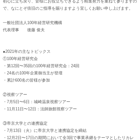
初心に立ち戻り、皆様にお役立ちできるよう精進努力を重ねて参りますの
で、なにとぞ倍旧のご指導を賜りますよう宜しくお願い申し上げます。
一般社団法人100年経営研究機構
代表理事 後藤 俊夫
●2021年の主なトピックス
①100年経営研究会
・第12回〜35回の100年経営研究会：24回
・24名の100年企業御当主が登壇
・累計600名の皆様が参加
②視察ツアー
・7月5日〜6日：城崎温泉視察ツアー
・11月11日〜12日：法師旅館視察ツアー
③帝京大学との連携協定
・7月13日（火）に帝京大学と連携協定を締結
・12月2日〜17日の期間において全3回で事業承継をテーマとしたリカレ