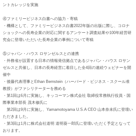
ントカレッジを実施
④ファミリービジネス白書への協力・寄稿
・機構として、ファミリービジネス白書2022年版の出版に際し、コロナ
ショックへの長寿企業の対応に関するアンケート調査結果や100年経営研
究会に登壇いただいた長寿企業の事例について寄稿
⑤ジャパン・ハウス ロサンゼルスとの連携
・外務省が設置する日本の情報発信拠点であるジャパン・ハウス ロサン
ゼルスと共催し、日本の長寿経営に着目した全4回の連続ウェビナーを開
催中
・後藤代表理事とEthan Bernstein（ハーバード・ビジネス・スクール准
教授）がファシリテーターを務める
・第1回は6月に実施し、キッコーマン株式会社 取締役常務執行役員・国
際事業本部長 茂木修氏に
第2回は9月に実施し、Yamamotoyama U.S.A CEO 山本奈未氏に登壇い
ただきました。
・第3回は1月に株式会社道明 道明葵一郎氏に登壇いただく予定となって
おります。