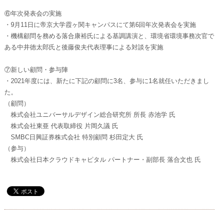
⑥年次発表会の実施
・9月11日に帝京大学霞ヶ関キャンパスにて第6回年次発表会を実施
・機構顧問を務める落合康裕氏による基調講演と、環境省環境事務次官で
ある中井徳太郎氏と後藤俊夫代表理事による対談を実施
⑦新しい顧問・参与陣
・2021年度には、新たに下記の顧問に3名、参与に1名就任いただきまし
た。
（顧問）
株式会社ユニバーサルデザイン総合研究所 所長 赤池学 氏
株式会社東亜 代表取締役 片岡久議 氏
SMBC日興証券株式会社 特別顧問 杉田定大 氏
（参与）
株式会社日本クラウドキャピタル パートナー・副部長 落合文也 氏