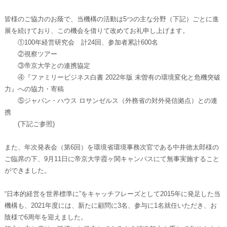
皆様のご協力のお蔭で、当機構の活動は5つの主な分野（下記）ごとに進
展を続けており、この機会を借りて改めてお礼申し上げます。
①100年経営研究会 計24回、参加者累計600名
②視察ツアー
③帝京大学との連携協定
④『ファミリービジネス白書 2022年版 未曽有の環境変化と危機突破
力』への協力・寄稿
⑤ジャパン・ハウス ロサンゼルス（外務省の対外発信拠点）との連
携
(下記ご参照)
また、年次発表会（第6回）を環境省環境事務次官である中井徳太郎様の
ご臨席の下、9月11日に帝京大学霞ヶ関キャンパスにて無事実施すること
ができました。
“日本的経営を世界標準に”をキャッチフレーズとして2015年に発足した当
機構も、2021年度には、新たに顧問に3名、参与に1名就任いただき、お
陰様で6周年を迎えました。