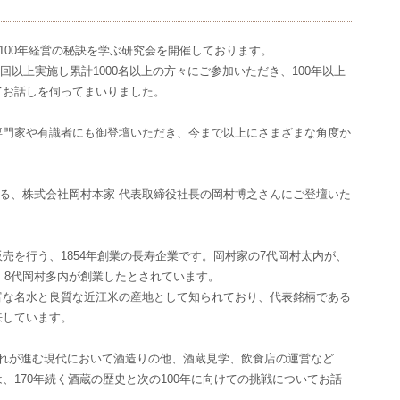
100年経営の秘訣を学ぶ研究会を開催しております。
0回以上実施し累計1000名以上の方々にご参加いただき、100年以上
てお話しを伺ってまいりました。
専門家や有識者にも御登壇いただき、今まで以上にさまざまな角度か
ある、株式会社岡村本家 代表取締役社長の岡村博之さんにご登壇いた
売を行う、1854年創業の長寿企業です。岡村家の7代岡村太内が、
、8代岡村多内が創業したとされています。
富な名水と良質な近江米の産地として知られており、代表銘柄である
来しています。
離れが進む現代において酒造りの他、酒蔵見学、飲食店の運営など
、170年続く酒蔵の歴史と次の100年に向けての挑戦についてお話