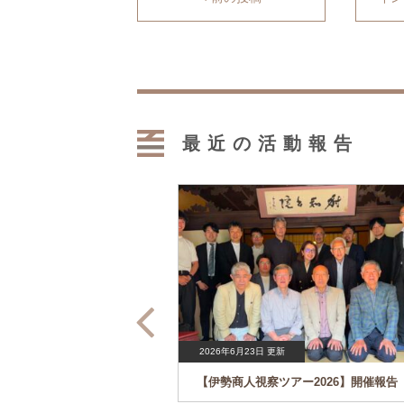
最近の活動報告
2026年6月23日 更新
経営研究会】開催報告
【伊勢商人視察ツアー2026】開催報告
社元祖鯱もなか本店 専