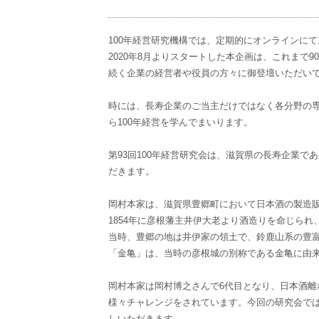
100年経営研究機構では、定期的にオンラインにて
2020年8月よりスタートした本企画は、これまで9
続く企業の経営者や役員の方々に御登壇いただい
時には、長寿企業のご当主だけではなく各分野の
ら100年経営を学んでまいります。
第93回100年経営研究会は、滋賀県の長寿企業で
だきます。
岡村本家は、滋賀県豊郷町において日本酒の製造販
1854年に彦根藩主井伊大老より酒造りを命じられ
当時、豊郷の地は井伊家の領土で、鈴鹿山系の豊
「金亀」は、当時の彦根城の別称である金亀に由
岡村本家は岡村博之さんで6代目となり、日本酒
様々チャレンジをされています。今回の研究会では
しいただきます。