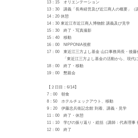
13：15 オリエンテーション
13：30 講義「長寿経営及び近江商人の概要」（
14：20 休憩
14：30 東近江市近江商人博物館 講義及び見学
15：30 終了・写真撮影
15：40 移動
16：00 NIPPONIA視察
17：00 東近江三方よし基金 山口事務局長・後藤
「東近江三方よし基金の活動から、現代に伝
18：00 終了・移動
19：00 懇親会
【２日目：6/14】
7：00 朝食
8：50 ホテルチェックアウト、移動
9：20 伊藤忠兵衛記念館 到着、講義・見学
11：00 終了・休憩
11：10 学びの振り返り・総括（講師：代表理事
12：00 終了