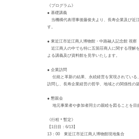
《プログラム》
● 基礎講義
当機構代表理事後藤俊夫より、長寿企業及び近江
す。
● 東近江市近江商人博物館・中路融人記念館 視察
近江商人の中でも特に五箇荘商人に関する理解を
よる講義及び資料館を見学いたします。
● 企業訪問
伝統と革新の結果、永続経営を実現されている、
訪問し、長寿企業経営の哲学、地域との関係性の
● 懇親会
地元事業者や参加者同士の親睦を図ることを目
《行程＊暫定》
【1日目：6/13】
13：00 東近江市近江商人博物館現地集合