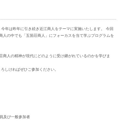
、今年は昨年に引き続き近江商人をテーマに実施いたします。 今回
江商人の中でも「五箇荘商人」にフォーカスを当て学ぶプログラムを
個荘商人の精神が現代にどのように受け継がれているのかを学びま
よろしければぜひご参加ください。
）
会員及び一般参加者