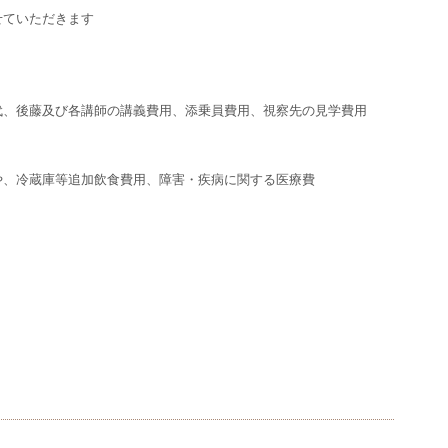
せていただきます
代、後藤及び各講師の講義費用、添乗員費用、視察先の見学費用
や、冷蔵庫等追加飲食費用、障害・疾病に関する医療費