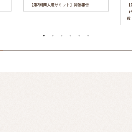
【第2回商人道サミット】開催報告
【
（
役