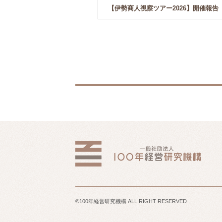
経営研究会】開催報告
【伊勢商人視察ツアー2026】開催報告
社元祖鯱もなか本店 専
 氏）
©100年経営研究機構 ALL RIGHT RESERVED