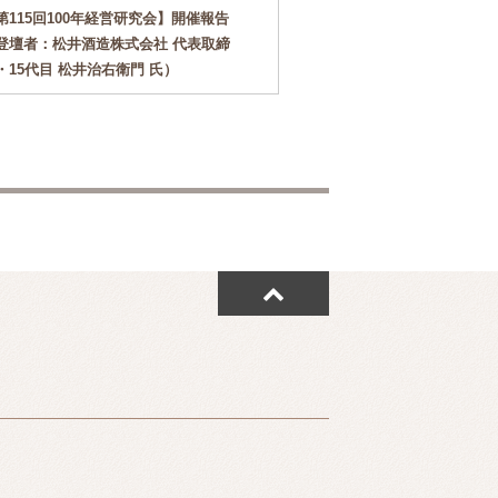
第115回100年経営研究会】開催報告
【第114回100年経営
登壇者：松井酒造株式会社 代表取締
（登壇者：合資会社光武
・15代目 松井治右衛門 氏）
博之 氏）