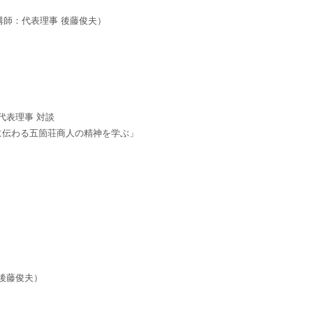
講師：代表理事 後藤俊夫）
代表理事 対談
わる五箇荘商人の精神を学ぶ」
 後藤俊夫）