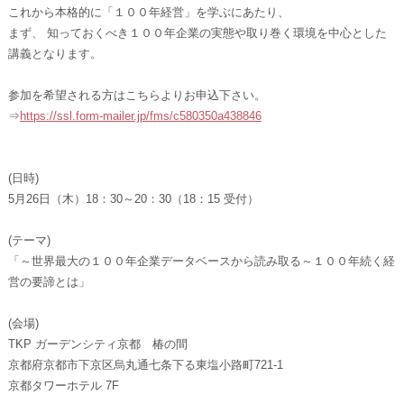
これから本格的に「１００年経営」を学ぶにあたり、
まず、 知っておくべき１００年企業の実態や取り巻く環境を中心とした
講義となります。
参加を希望される方はこちらよりお申込下さい。
⇒
https://ssl.form-mailer.jp/fms/c580350a438846
(日時)
5月26日（木）18：30～20：30（18：15 受付）
(テーマ)
「～世界最大の１００年企業データベースから読み取る～１００年続く経
営の要諦とは」
(会場)
TKP ガーデンシティ京都 椿の間
京都府京都市下京区烏丸通七条下る東塩小路町721-1
京都タワーホテル 7F