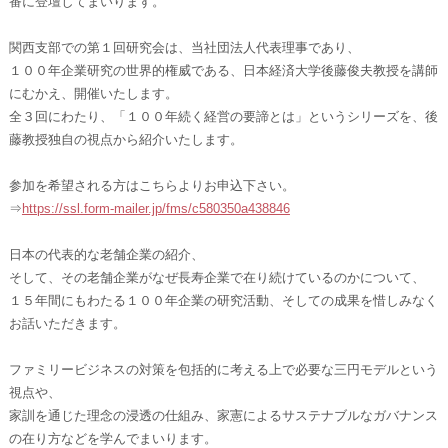
番に登壇してまいります。
関西支部での第１回研究会は、当社団法人代表理事であり、
１００年企業研究の世界的権威である、日本経済大学後藤俊夫教授を講師
にむかえ、開催いたします。
全３回にわたり、「１００年続く経営の要諦とは」というシリーズを、後
藤教授独自の視点から紹介いたします。
参加を希望される方はこちらよりお申込下さい。
⇒
https://ssl.form-mailer.jp/fms/c580350a438846
日本の代表的な老舗企業の紹介、
そして、その老舗企業がなぜ長寿企業で在り続けているのかについて、
１５年間にもわたる１００年企業の研究活動、そしての成果を惜しみなく
お話いただきます。
ファミリービジネスの対策を包括的に考える上で必要な三円モデルという
視点や、
家訓を通じた理念の浸透の仕組み、家憲によるサステナブルなガバナンス
の在り方などを学んでまいります。