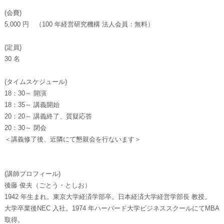
(会費)
5,000 円 （100 年経営研究機構 法人会員：無料）
(定員)
30 名
(タイムスケジュール)
18：30～ 開演
18：35～ 講義開始
20：20～ 講義終了、質疑応答
20：30～ 閉会
＜講義修了後、近隣にて懇親会を行ないます＞
(講師プロフィール)
後藤 俊夫（ごとう・としお）
1942 年生まれ。東京大学経済学部卒。日本経済大学経営学部長 教授。
大学卒業後NEC 入社。1974 年ハーバード大学ビジネススクールにてMBA
取得。