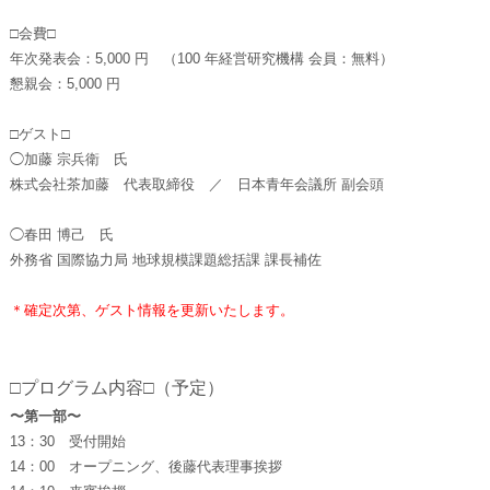
□会費□
年次発表会：5,000 円 （100 年経営研究機構 会員：無料）
懇親会：5,000 円
□ゲスト□
◯加藤 宗兵衛 氏
株式会社茶加藤 代表取締役 ／ 日本青年会議所 副会頭
◯春田 博己 氏
外務省 国際協力局 地球規模課題総括課 課長補佐
＊確定次第、ゲスト情報を更新いたします。
□プログラム内容□（予定）
〜第一部〜
13：30 受付開始
14：00 オープニング、後藤代表理事挨拶