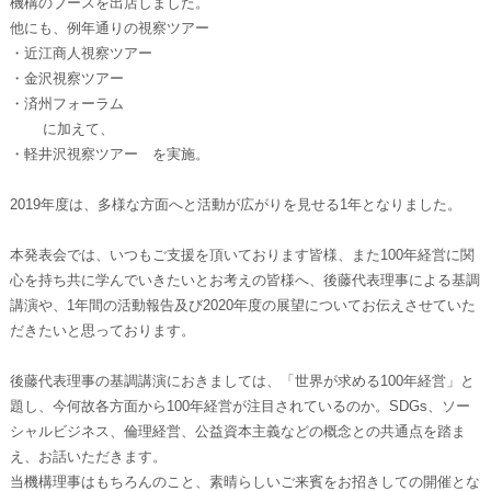
機構のブースを出店しました。
他にも、例年通りの視察ツアー
・近江商人視察ツアー
・金沢視察ツアー
・済州フォーラム
に加えて、
・軽井沢視察ツアー を実施。
2019年度は、多様な方面へと活動が広がりを見せる1年となりました。
本発表会では、いつもご支援を頂いております皆様、また100年経営に関
心を持ち共に学んでいきたいとお考えの皆様へ、後藤代表理事による基調
講演や、1年間の活動報告及び2020年度の展望についてお伝えさせていた
だきたいと思っております。
後藤代表理事の基調講演におきましては、「世界が求める100年経営」と
題し、今何故各方面から100年経営が注目されているのか。SDGs、ソー
シャルビジネス、倫理経営、公益資本主義などの概念との共通点を踏ま
え、お話いただきます。
当機構理事はもちろんのこと、素晴らしいご来賓をお招きしての開催とな