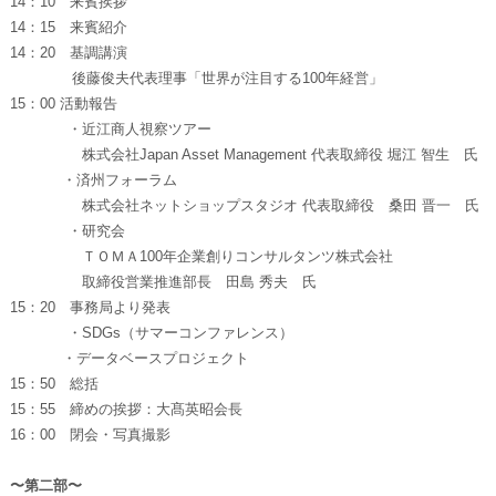
14：10 来賓挨拶
14：15 来賓紹介
14：20 基調講演
後藤俊夫代表理事「世界が注目する100年経営」
15：00 活動報告
・近江商人視察ツアー
株式会社Japan Asset Management 代表取締役 堀江 智生 氏
・済州フォーラム
株式会社ネットショップスタジオ 代表取締役 桑田 晋一 氏
・研究会
ＴＯＭＡ100年企業創りコンサルタンツ株式会社
取締役営業推進部長 田島 秀夫 氏
15：20 事務局より発表
・SDGs（サマーコンファレンス）
・データベースプロジェクト
15：50 総括
15：55 締めの挨拶：大髙英昭会長
16：00 閉会・写真撮影
〜第二部〜