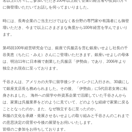
名以上の方々にご参加いただき100年以上続く企業の経営者や役員の方々
に御登壇いただいてお話しを伺ってまいりました。
時には、長寿企業のご当主だけではなく各分野の専門家や有識者にも御登
壇いただき、今まで以上にさまざまな角度から100年経営を学んでまいり
ます。
第45回100年経営研究会では、銀座で呉服店を営む銀座いせよし社長の千
谷美恵（ちたに・みえ）さんにご登壇いただきます。銀座いせよしの母体
は、明治11年に日本橋で創業した呉服店「伊勢由」であり、2006年より
独立され現在に至っております。
千谷さんは、アメリカの大学に留学後シティバンクに入行され、30歳にし
て銀座支店長も務められました。その後、「伊勢由」に5代目若女将に転
身されました。 海外への留学や外資系企業で活躍していた千谷さんから
は、家業は呉服業界をどのように見ていて、どのような経緯で家業に戻る
こととなったのか。また、なぜ独立するに至ったのか。
和服の文化を承継・発展させるいせよしの取り組みと千谷さんのこれまで
の意思決定の背景や今後の展望をお伺いいたします。
皆様のご参加をお待ちしております。