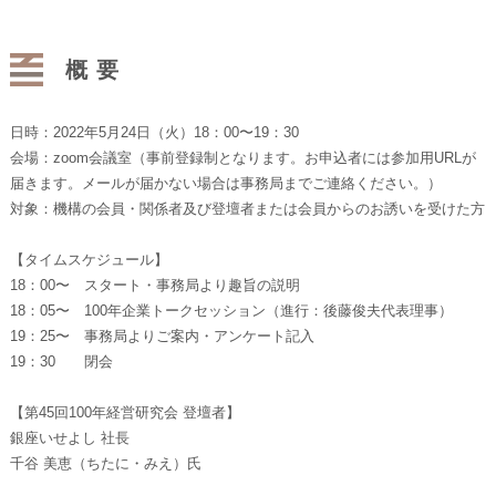
概要
日時：2022年5月24日（火）18：00〜19：30
会場：zoom会議室（事前登録制となります。お申込者には参加用URLが
届きます。メールが届かない場合は事務局までご連絡ください。）
対象：機構の会員・関係者及び登壇者または会員からのお誘いを受けた方
【タイムスケジュール】
18：00〜 スタート・事務局より趣旨の説明
18：05〜 100年企業トークセッション（進行：後藤俊夫代表理事）
19：25〜 事務局よりご案内・アンケート記入
19：30 閉会
【第45回100年経営研究会 登壇者】
銀座いせよし 社長
千谷 美恵（ちたに・みえ）氏