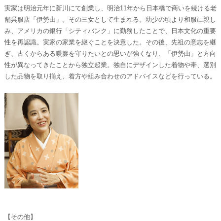
実家は明治元年に新川にて創業し、明治11年から日本橋で商いを続ける老
舗呉服店「伊勢由」。その三女として生まれる。幼少の頃より和服に親し
み、アメリカの銀行「シティバンク」に勤務したことで、日本文化の重要
性を再認識。実家の家業を継ぐことを決意した。その後、先祖の意志を継
ぎ、古くからある暖簾を守りたいとの思いが強くなり、「伊勢由」と方向
性が異なってきたことから独立起業。独自にデザインした着物や帯、選別
した品物を取り揃え、着方や組み合わせのアドバイスなどを行っている。
【その他】