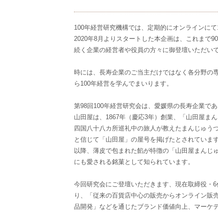
100年経営研究機構では、定期的にオンラインにて
2020年8月よりスタートした本企画は、これまで9
続く企業の経営者や役員の方々に御登壇いただい
時には、長寿企業のご当主だけではなく各分野の
ら100年経営を学んでまいります。
第98回100年経営研究会は、愛媛県の長寿企業で
山田屋は、1867年（慶応3年）創業、「山田屋
四国八十八カ所巡礼中の旅人が教えたまんじゅう
と信じて「山田屋」の屋号を掲げたとされていま
以降、薄皮で包まれた餡が特徴の「山田屋まんじ
にも愛される銘菓として知られています。
今回研究会にご登壇いただきます、現在取締役・6
り、「従来の百貨店中心の販売からオンライン販
品開発」などを通じたブランド価値向上、マーケ