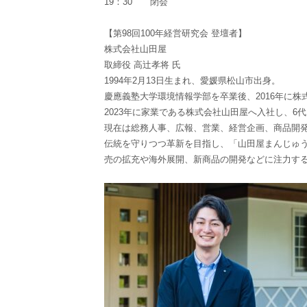
19：30 閉会
【第98回100年経営研究会 登壇者】
株式会社山田屋
取締役 高辻孝将 氏
1994年2月13日生まれ、愛媛県松山市出身。
慶應義塾大学環境情報学部を卒業後、2016年に
2023年に家業である株式会社山田屋へ入社し、6
現在は総務人事、広報、営業、経営企画、商品開
伝統を守りつつ革新を目指し、「山田屋まんじゅ
売の拡充や海外展開、新商品の開発などに注力す