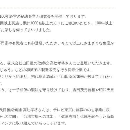
100年経営の秘訣を学ぶ研究会を開催しております。
0回以上実施し累計1000名以上の方々にご参加いただき、100年以上
てお話しを伺ってまいりました。
専門家や有識者にも御登壇いただき、今まで以上にさまざまな角度か
ある、株式会社山田屋の取締役 高辻孝将さんにご登壇いただきます。
まんじゅう」などの和菓子の製造販売を行う長寿企業です。
づくりから始まり、初代髙辻源蔵が「山田薬師如来が教えてくれた」
す。
ゅう」は一子相伝の製法を守り続けており、吉田茂元首相や昭和天皇
代目後継候補 高辻孝将さんは、テレビ東京に就職ののち家業に戻
売への展開」「台湾市場への進出」「健康志向と伝統を融合した新商
ティングに取り組んでいらっしゃいます。