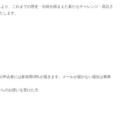
んより、これまでの歴史・伝統を踏まえた新たなチャレンジ・高辻さ
いたします。
。お申込者には参加用URLが届きます。メールが届かない場合は事務
からのお誘いを受けた方