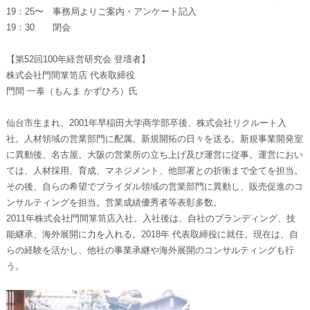
19：25〜 事務局よりご案内・アンケート記入
19：30 閉会
【第52回100年経営研究会 登壇者】
株式会社門間箪笥店 代表取締役
門間 一泰（もんま かずひろ）氏
仙台市生まれ。2001年早稲田大学商学部卒後、株式会社リクルート入
社。人材領域の営業部門に配属。新規開拓の日々を送る。新規事業開発室
に異動後、名古屋、大阪の営業所の立ち上げ及び運営に従事。運営におい
ては、人材採用、育成、マネジメント、他部署との折衝まで全てを担当。
その後、自らの希望でブライダル領域の営業部門に異動し、販売促進のコ
ンサルティングを担当。営業成績優秀者等表彰多数。
2011年株式会社門間箪笥店入社。入社後は、自社のブランディング、技
能継承、海外展開に力を入れる。2018年 代表取締役に就任。現在は、自
らの経験を活かし、他社の事業承継や海外展開のコンサルティングも行
う。