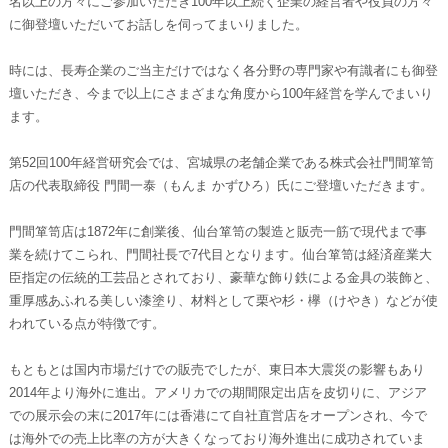
名以上の方々にご参加いただき100年以上続く企業の経営者や役員の方々
に御登壇いただいてお話しを伺ってまいりました。
時には、長寿企業のご当主だけではなく各分野の専門家や有識者にも御登
壇いただき、今まで以上にさまざまな角度から100年経営を学んでまいり
ます。
第52回100年経営研究会では、宮城県の老舗企業である株式会社門間箪笥
店の代表取締役 門間一泰（もんま かずひろ）氏にご登壇いただきます。
門間箪笥店は1872年に創業後、仙台箪笥の製造と販売一筋で現代まで事
業を続けてこられ、門間社長で7代目となります。仙台箪笥は経済産業大
臣指定の伝統的工芸品とされており、豪華な飾り鉄による金具の装飾と、
重厚感あふれる美しい漆塗り、材料として栗や杉・欅（けやき）などが使
われている点が特徴です。
もともとは国内市場だけでの販売でしたが、東日本大震災の影響もあり
2014年より海外に進出。アメリカでの期間限定出店を皮切りに、アジア
での展示会の末に2017年には香港にて自社直営店をオープンされ、今で
は海外での売上比率の方が大きくなっており海外進出に成功されていま